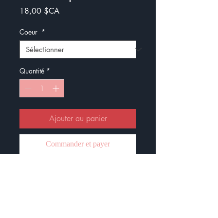
Prix
18,00 $CA
Coeur
*
Quantité
*
Ajouter au panier
Commander et payer
Ensemble de bracelet porte-clés +
un coeur en crochet :)
Vous avez le choix entre un coeur
rose ou un coeur rouge :)