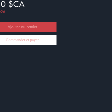
Prix
50 $CA
026
Ajouter au panier
Commander et payer