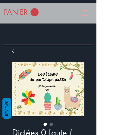
PANIER
REVIEWS
Dictées 0 faute (