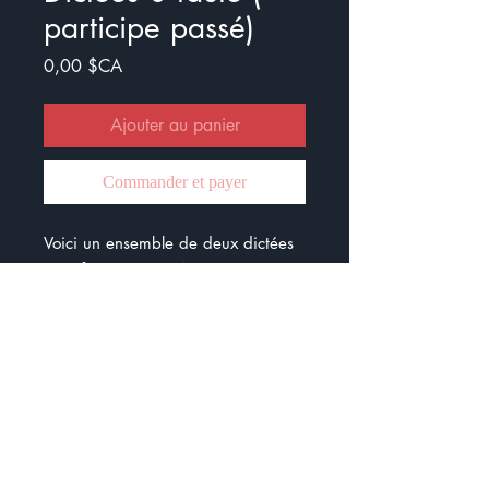
participe passé)
Prix
0,00 $CA
Ajouter au panier
Commander et payer
Voici un ensemble de deux dictées
zéro faute et 16 CAT
Pour les dictées zéro faute, il faudra
questionner les élèves sur les
accords et pour les CAT, les élèves
devront corriger les fautes dans les
phrases.