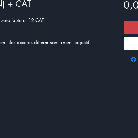
N) + CAT
0,
 zéro faute et 12 CAT.
nom, des accords déterminant +nom+adjectif.