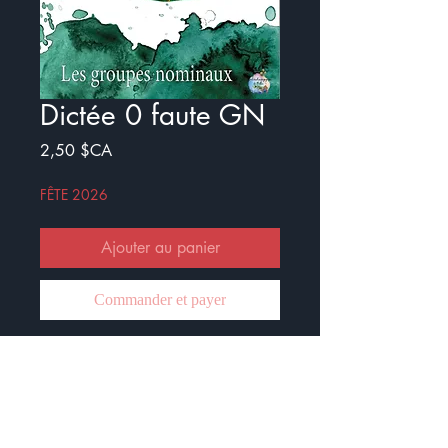
Dictée 0 faute GN
Prix
2,50 $CA
FÊTE 2026
Ajouter au panier
Commander et payer
Voici un document composé de 3
dictées zéro faute. La notion
travaillée est l'accord dans le GN.