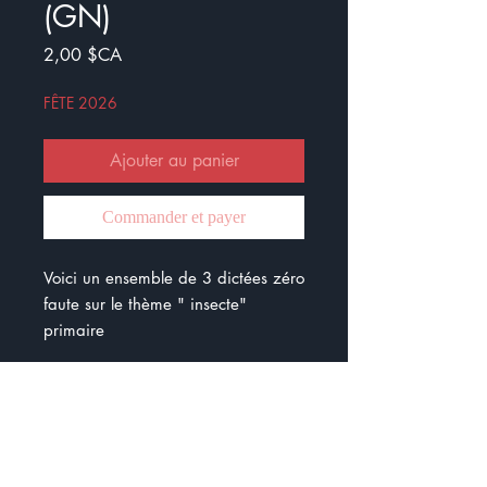
(GN)
Prix
2,00 $CA
FÊTE 2026
Ajouter au panier
Commander et payer
Voici un ensemble de 3 dictées zéro
faute sur le thème " insecte"
primaire
Dans la forêt
Vers l'inconnu !
Vole ! Vole
Ces dictées ont été crées pour