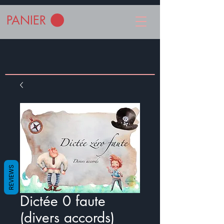
PANIER
REVIEWS
Dictée 0 faute
(divers accords)