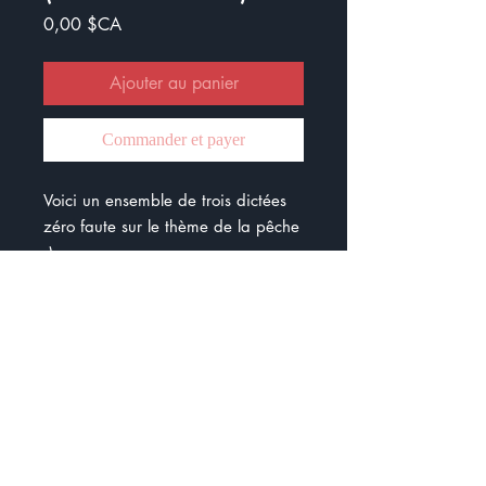
Prix
0,00 $CA
Ajouter au panier
Commander et payer
Voici un ensemble de trois dictées
zéro faute sur le thème de la pêche
:)
je ne me suis pas limitée à une
seule notion. Il est important de
toujours faire travailler les accords.
Il y a des mots soulignés qui
concernent les accords des
adjectifs, les accords sujet verbe,...