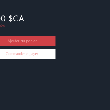
Prix
00 $CA
026
Ajouter au panier
Commander et payer