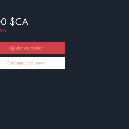
Prix
00 $CA
026
Ajouter au panier
Commander et payer