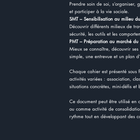
Prendre soin de soi, s’organiser, 
et participer à la vie sociale.
SMT – Sensibilisation au milieu du
Découvrir différents milieux de tr
sécurité, les outils et les comport
PMT – Préparation au marché du t
Mieux se connaître, découvrir ses
simple, une entrevue et un plan d’
Chaque cahier est présenté sous
activités variées : association, cl
situations concrètes, mini-défis et
Ce document peut être utilisé en 
ou comme activité de consolidation
rythme tout en développant des co