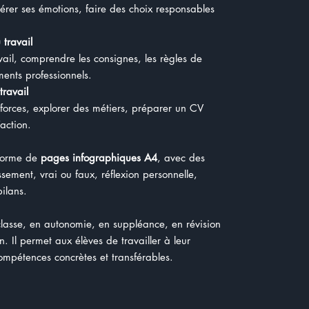
gérer ses émotions, faire des choix responsables
 travail
avail, comprendre les consignes, les règles de
ements professionnels.
ravail
 forces, explorer des métiers, préparer un CV
action.
 forme de
pages infographiques A4
, avec des
assement, vrai ou faux, réflexion personnelle,
 bilans.
classe, en autonomie, en suppléance, en révision
. Il permet aux élèves de travailler à leur
mpétences concrètes et transférables.