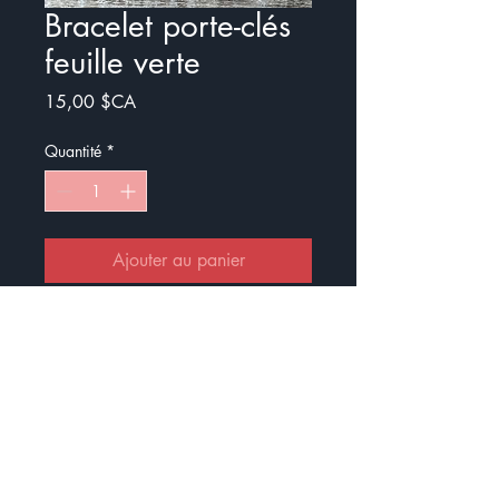
Bracelet porte-clés
feuille verte
Prix
15,00 $CA
Quantité
*
Ajouter au panier
Commander et payer
Le bracelet est un porte-clès très
facile à porter.