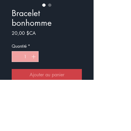
Bracelet
bonhomme
Prix
20,00 $CA
Quantité
*
Ajouter au panier
Commander et payer
Le bracelet est un porte-clès très
facile à porter.