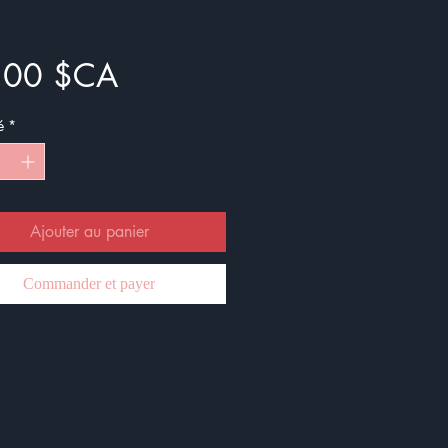
Prix
,00 $CA
é
*
Ajouter au panier
Commander et payer