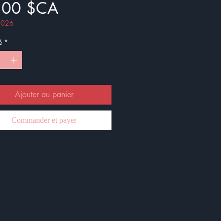
Prix
,00 $CA
 2026
é
*
Ajouter au panier
Commander et payer