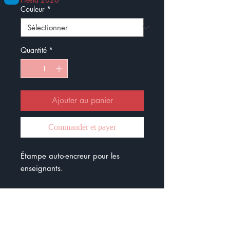
Couleur
*
Quantité
*
Ajouter au panier
Commander et payer
Étampe auto-encreur pour les
enseignants.
Le diamètre est de 32 mm.
Cette étampe est livrée avec une
petit bouteille d'encre :)