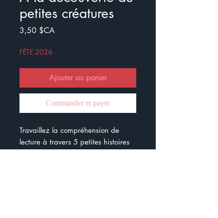
petites créatures
Prix
3,50 $CA
FÊTE 2026
Ajouter au panier
Commander et payer
Travaillez la compréhension de
lecture à travers 5 petites histoires
- Marta la libellule
- Papilla et Papillou
- Roberto l’escargot
- Lucien
- Charlotte la limace