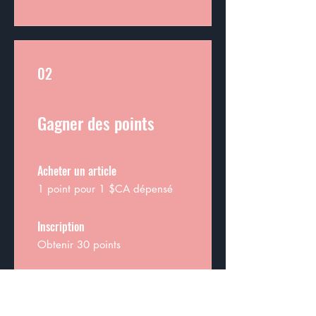
02
Gagner des points
Acheter un article
1 point pour 1 $CA dépensé
Inscription
Obtenir 30 points