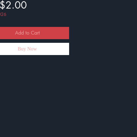
Price
$2.00
026
Add to Cart
Buy Now