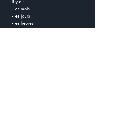
Il y a :
- les mois
- les jours
- les heures
- les minutes
Pour chaque partie, il y a des
énoncés auxquels les élèves doivent
répondre. Par exemple, nous
sommes mardi et Julie a rendez-
vous dans 3 jours chez le dentiste.
Quel jour sera-t-il ?
À la fin, il y a 9 horloges et les
élèves doivent écrire l'heure qu'il
est.