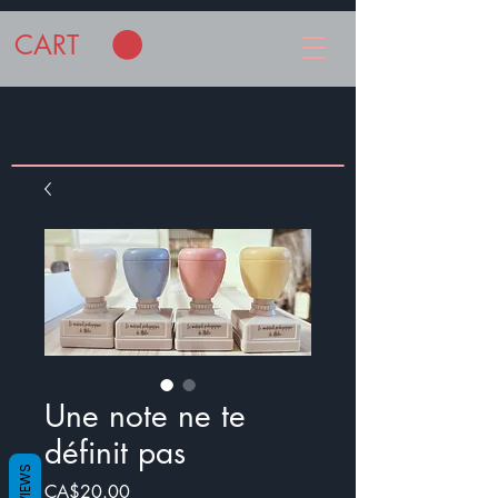
CART
Une note ne te
définit pas
REVIEWS
Price
CA$20.00