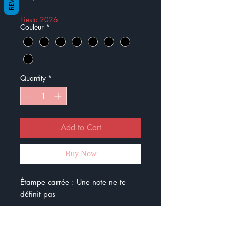
Fiesta 2026
Couleur
*
Quantity
*
Add to Cart
Buy Now
Étampe carrée : Une note ne te
définit pas
À travers cette étampe, je veux que