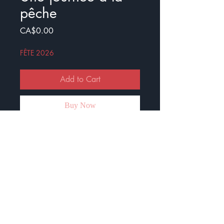
pêche
Price
CA$0.00
FÊTE 2026
Add to Cart
Buy Now
Voici une idée d’activité pour
travailler le schéma narratif. L’élève
devra inventer une histoire en
respectant les étapes du SN. Le
thème choisi est la pêche :)