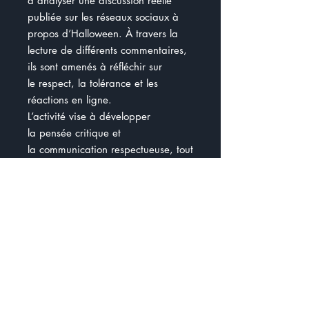
à analyser une discussion réelle
publiée sur les réseaux sociaux à
propos d’Halloween. À travers la
lecture de différents commentaires,
ils sont amenés à réfléchir sur
le respect, la tolérance et les
réactions en ligne.
L’activité vise à développer
la pensée critique et
la communication respectueuse, tout
en encourageant les jeunes
à exprimer leur opinion personnelle.
Les quatre questions proposées
amènent les élèves à :
se positionner face à un
désaccord d’opinions ;
réfléchir à la notion d’adaptation
et de respect dans la société ;