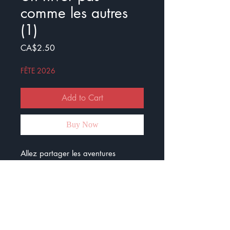
comme les autres
(1)
Price
CA$2.50
FÊTE 2026
Add to Cart
Buy Now
Allez partager les aventures
d’Arthur avec vos élèves.
Voici la première partie des
aventures d’Arthur qui se nomme :
Un hiver pas comme les autres.
Il y a 4 petites pages d’histoire et