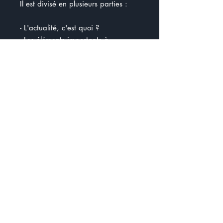
Il est divisé en plusieurs parties :
- L'actualité, c'est quoi ?
- Les éléments importants à
regarder
- Est-ce qu'on peut croire tout ce
qu'on lit ou entend
- Je me pose des questions
Il y a plusieurs articles que j'ai
gardés pendant les vacances et les
élèves ont des questions à
répondre
Gratuité 12 août 18h