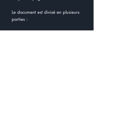
Le document est divisé en plusieurs
parties :
- Vocabulaire
- Réserver un vol aller / retour
- Réserver un hôtel
- Trouver des restaurants
- Trouver des places à visiter
- Passeport / Argent
- Comment demander de l'aide
- Bien préparer sa valise
- Connaître la ville ( géographie )
Gratuité limitée 10 heures du matin
30 mai