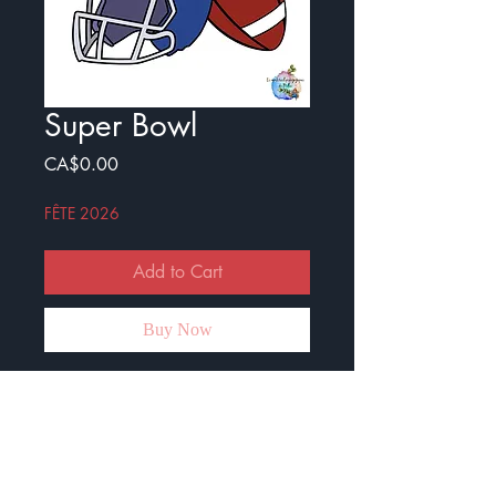
Super Bowl
Price
CA$0.00
FÊTE 2026
Add to Cart
Buy Now
Petit document sur le Super Bowl.
Il a une petite compréhension de
lecture sur l'histoire du SB. Elle est