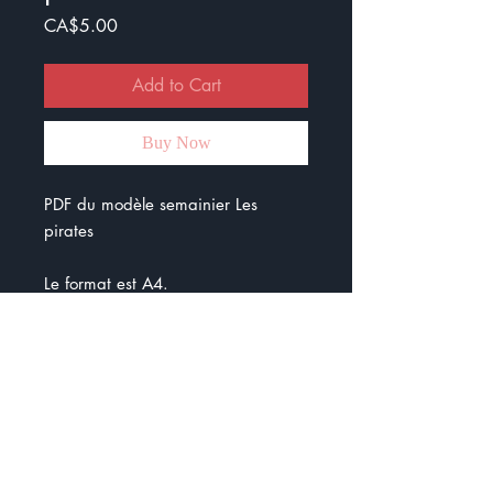
Price
CA$5.00
Add to Cart
Buy Now
PDF du modèle semainier Les
pirates
Le format est A4.
Sur le document, vous pouvez écrire
ce que vous planifiez par jour et les
choses importantes à ne pas
oublier.
Fini les oublis :)