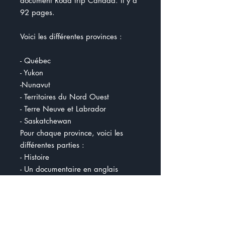
document Road trip Canada. Il y a
92 pages.
Voici les différentes provinces :
- Québec
- Yukon
-Nunavut
- Territoires du Nord Ouest
- Terre Neuve et Labrador
- Saskatchewan
Pour chaque province, voici les
différentes parties :
- Histoire
- Un documentaire en anglais
- Un documentaire en français
- le gouvernement
- les emblêmes
- Exemples de lieux historiques