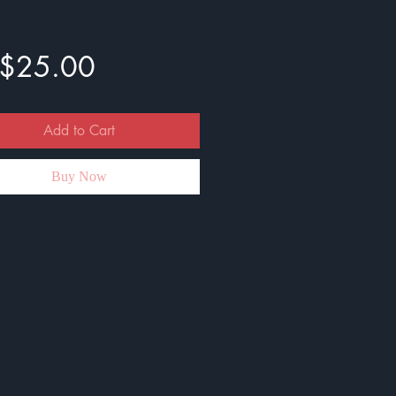
Price
$25.00
Add to Cart
Buy Now