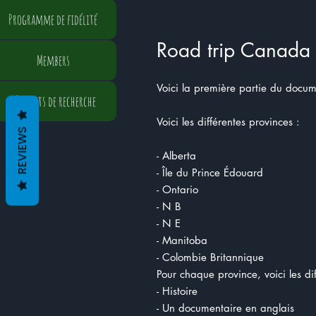
Programme de fidélité
Road trip Canada P
Members
Voici la première partie du docu
Résultats de recherche
Voici les différentes provinces :
REVIEWS
- Alberta
- Île du Prince Édouard
- Ontario
- N B
- N E
- Manitoba
- Colombie Britannique
Pour chaque province, voici les dif
- Histoire
- Un documentaire en anglais