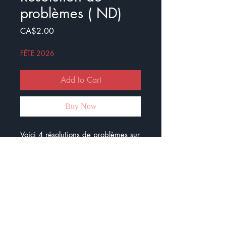
problèmes ( ND)
Price
CA$2.00
FÊTE 2026
Add to Cart
Buy Now
Voici 4 résolutions de problèmes sur
l’addition des nombres décimaux.
Ce document contient 4 consignes,
4 personnages, 4 recettes et une
épicerie.
Pour travailler les additions des
nombres décimaux