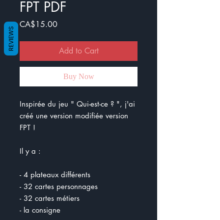
FPT PDF
Price
CA$15.00
REVIEWS
Add to Cart
Buy Now
Inspirée du jeu " Qui-est-ce ? ", j'ai
créé une version modifiée version
FPT !
Il y a :
- 4 plateaux différents
- 32 cartes personnages
- 32 cartes métiers
- la consigne