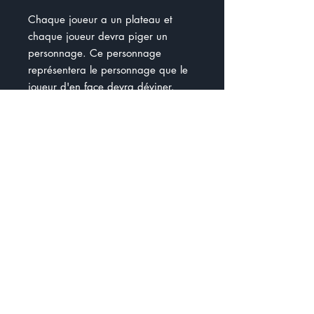
Chaque joueur a un plateau et
chaque joueur devra piger un
personnage. Ce personnage
représentera le personnage que le
joueur d'en face devra déviner.
Ils ont le droit de poser une seule
question sur le physique. Le reste
des questions doit être en lien avec
les tâches.
S'ils sont à court de question, ils ont
le droit de regarder les fiches
métiers.
Le premier qui découvre son
personnage gagne la partie.