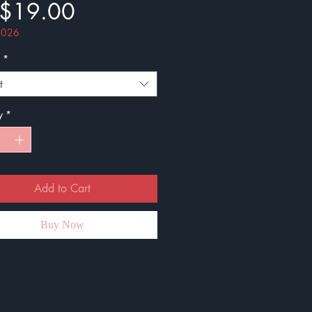
Price
$19.00
 2026
*
t
y
*
Add to Cart
Buy Now