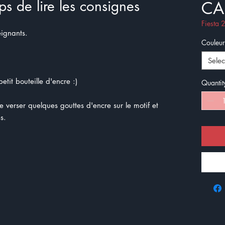
ps de lire les consignes
CA
Fiesta
eignants.
Couleur
Selec
etit bouteille d'encre :)
Quantit
de verser quelques gouttes d'encre sur le motif et
s.