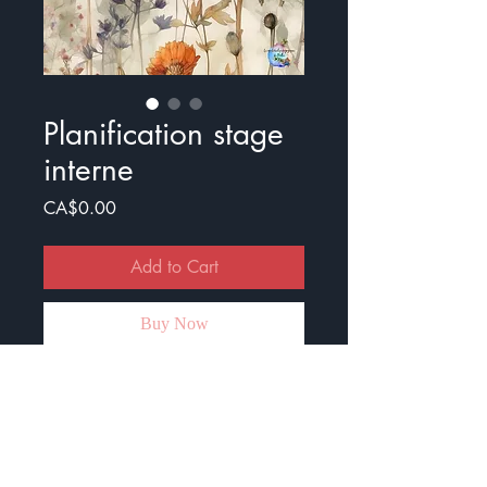
Planification stage
interne
Price
CA$0.00
Add to Cart
Buy Now
Voici un document planification de
130 pages pour garder un suivi
des stages internes, des tâches, des
choses à acheter, des minutes de