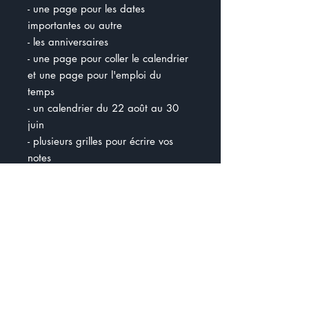
- une page pour les dates
importantes ou autre
- les anniversaires
- une page pour coller le calendrier
et une page pour l'emploi du
temps
- un calendrier du 22 août au 30
juin
- plusieurs grilles pour écrire vos
notes
- des bilans pour regrouper les
services pour les élèves
- blocs notes + listes de choses à
faire
- compte-rendu de réunion
Vous avez le choix entre 10
couvertures pour votre planificateur
:) 5 périodes