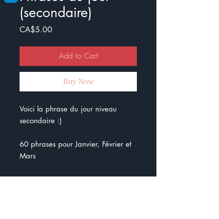
(secondaire)
Price
CA$5.00
Add to Cart
Buy Now
Voici la phrase du jour niveau
secondaire :)
60 phrases pour Janvier, Février et
Mars
Les notions sont :
sujet
verbe
prédicat