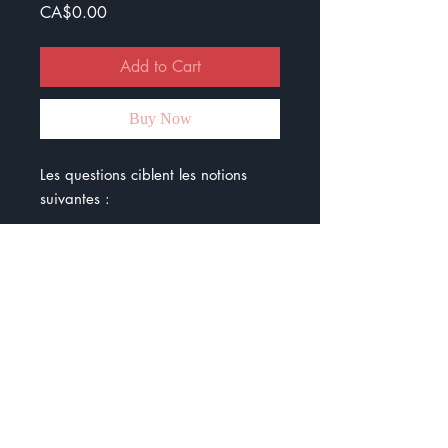
Price
CA$0.00
Add to Cart
Buy Now
Les questions ciblent les notions
suivantes :
- les fonctions syntaxiques
- les types de phrases
- les temps des verbes
- les classes de mots
- les erreurs (accord)
- les pronoms