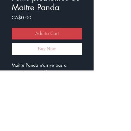
Maitre Panda
Price
CA$0.00
Add to Cart
Buy Now
Maître Panda n’arrive pas à
résoudre ses problèmes.
Heureusement, il va bientôt être
aidé par des élèves.
Ensemble de 8 problèmes sur les
additions et les soustractions de
nombres entiers.