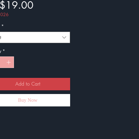
Price
$19.00
 2026
*
t
y
*
Add to Cart
Buy Now