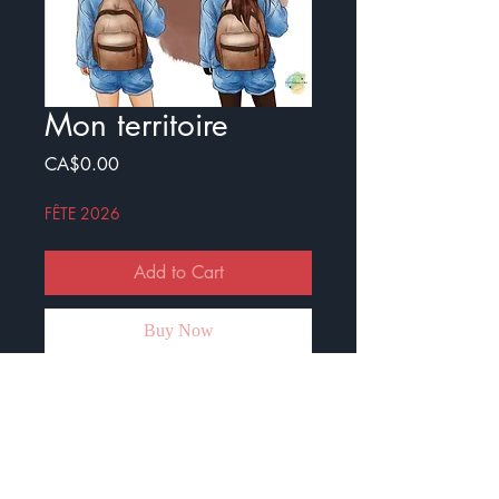
Mon territoire
Price
CA$0.00
FÊTE 2026
Add to Cart
Buy Now
Petite activité sur le périmètre et
l'aire.
Deux amies veulent s'acheter une