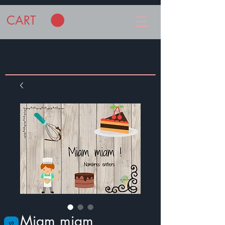
CART
Miam miam