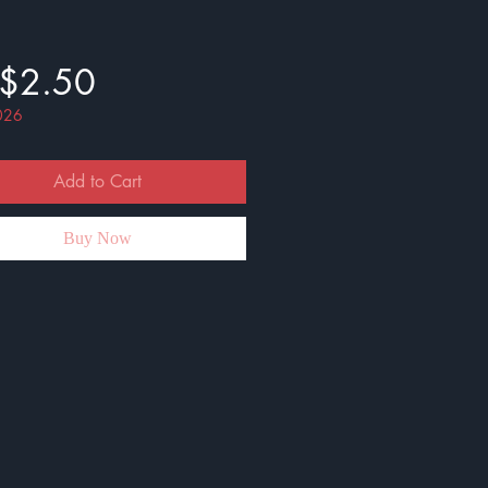
Price
$2.50
026
Add to Cart
Buy Now