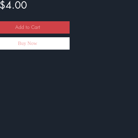
Price
$4.00
Add to Cart
Buy Now