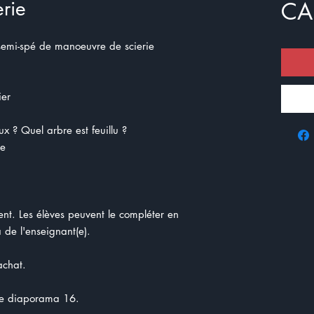
rie
CA
semi-spé de manoeuvre de scierie
tier
ux ? Quel arbre est feuillu ?
re
ent. Les élèves peuvent le compléter en
de l'enseignant(e).
achat.
le diaporama 16.