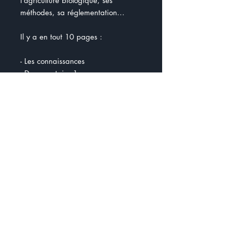
l'agriculture biologique, ses
méthodes, sa réglementation...
Il y a en tout 10 pages :
- Les connaissances
- Documentaire 1
- Les généralités
- Les avantages sur la planète
- Les substances permises
- Les avantages pour le corps
- Agriculture bio au Québec
- La grande arnaque du bio :
documentaire 2
- Actualité + questions
- Prix des produits
Il y a divers documentaires, textes à
lire, balados dans le document