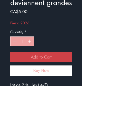
deviennent grandes
Price
CA$5.00
Fiesta 2026
Quantity
*
Add to Cart
Buy Now
Lot de 2 feuilles ( 4x7)
d'autocollants : Même les petites
plantes deviennent grandes
Les autocollants sont bien résistants