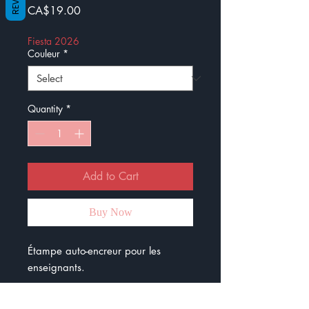
Price
CA$19.00
Fiesta 2026
Couleur
*
Quantity
*
Add to Cart
Buy Now
Étampe auto-encreur pour les
enseignants.
Le diamètre est de 32 mm.