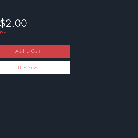
Price
$2.00
026
Add to Cart
Buy Now