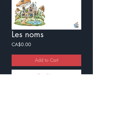
Les noms
Price
CA$0.00
Add to Cart
Buy Now
Exercice pour travailler le nom
commun et le nom propre
Il y a un document avec illustration
et un sans