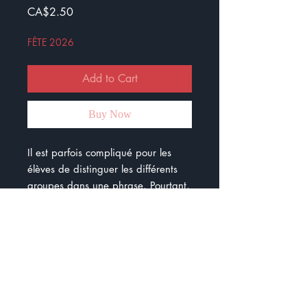
Price
CA$2.50
FÊTE 2026
Add to Cart
Buy Now
Il est parfois compliqué pour les
élèves de distinguer les différents
groupes dans une phrase. Pourtant,
ceux-ci sont importants pour les
accords dans la phrase et pour les
fonctions syntaxiques.
Voici un document composé de 20
CAT où les élèves doivent cocher la
bonne réponse.