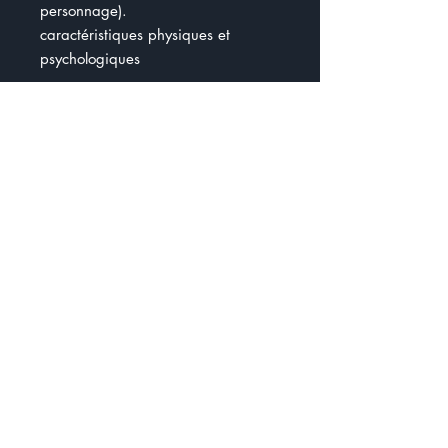
personnage).
caractéristiques physiques et
psychologiques
Vous allez créer une carte de
l’endroit que vous allez explorer (
forêt,île ,...).
Vous allez trouver une quête ( par
exemple : trouver un trésor, trouver
un objet spécial,...)
Vous allez créer votre histoire en
respectant les étapes du schéma
narratif.