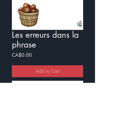
Les erreurs dans la
phrase
Price
CA$0.00
Add to Cart
Buy Now
Exercice pour travailler les erreurs
dans les accords
Il y a un document avec illustration
et un sans