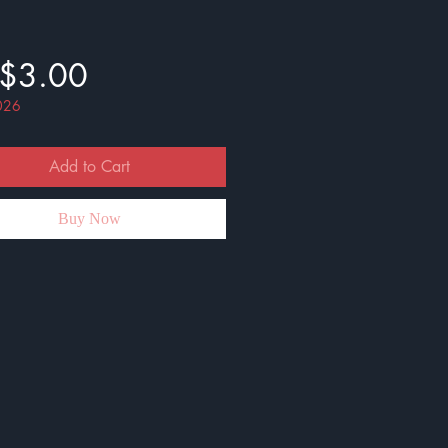
Price
$3.00
026
Add to Cart
Buy Now